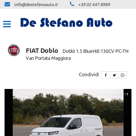
info@destefanoauto.it
+39 02 447 8989
HOME
LA NOSTRA STORIA
LISTA VEICOLI
FIAT Doblo
Doblò 1.5 BlueHdi 130CV PC-TN
Van Portata Maggiora
NOLEGGIO
Condividi
NOLEGGIO BREVE TERMINE
NOLEGGIO LUNGO TERMINE
1
/
1
PREVENTIVO PERSONALIZZATO
NLT
ACQUISTIAMO USATO