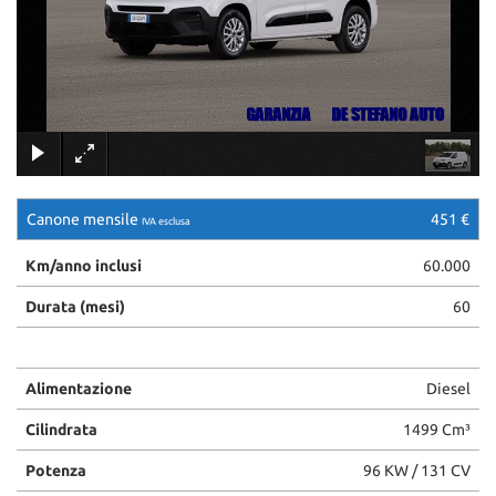
ASSISTENZA
CONTATTI
×
NEWS
Canone mensile
451 €
IVA esclusa
AREA COMMERCIANTI
Km/anno inclusi
60.000
Durata (mesi)
60
Alimentazione
Diesel
Cilindrata
1499 Cm³
Potenza
96 KW / 131 CV