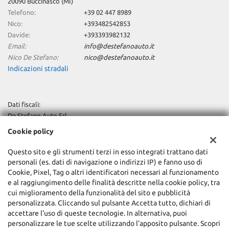
20090 Buccinasco (MI)
Telefono:
+39 02 447 8989
Nico:
+393482542853
Davide:
+393393982132
Email:
info@destefanoauto.it
Nico De Stefano:
nico@destefanoauto.it
Indicazioni stradali
Dati fiscali:
De Stefano Auto Srl
Via Trieste, 24, Buccinasco (MI)
Cookie policy
C.F/P.IVA:
12685830155
Registro delle imprese:
MI
Questo sito e gli strumenti terzi in esso integrati trattano dati
REA:
MI-1577629
personali (es. dati di navigazione o indirizzi IP) e fanno uso di
Capitale sociale: €
€10.000 i.v.
Cookie, Pixel, Tag o altri identificatori necessari al funzionamento
e al raggiungimento delle finalità descritte nella cookie policy, tra
cui miglioramento della funzionalità del sito e pubblicità
personalizzata. Cliccando sul pulsante Accetta tutto, dichiari di
accettare l'uso di queste tecnologie. In alternativa, puoi
personalizzare le tue scelte utilizzando l'apposito pulsante. Scopri