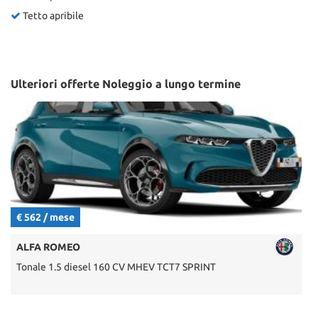
Tetto apribile
Ulteriori offerte Noleggio a lungo termine
€ 562 / mese
€
ALFA ROMEO
Tonale 1.5 diesel 160 CV MHEV TCT7 SPRINT
Q