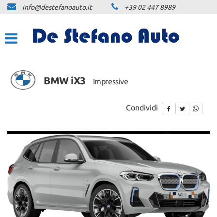
info@destefanoauto.it
+39 02 447 8989
HOME
LA NOSTRA STORIA
LISTA VEICOLI
BMW iX3
Impressive
NOLEGGIO
Condividi
NOLEGGIO BREVE TERMINE
1
/
1
NOLEGGIO LUNGO TERMINE
PREVENTIVO PERSONALIZZATO
NLT
ACQUISTIAMO USATO