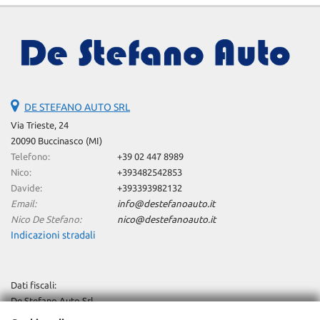
DE STEFANO AUTO SRL
Via Trieste, 24
20090 Buccinasco (MI)
Telefono:
+39 02 447 8989
Nico:
+393482542853
Davide:
+393393982132
Email:
info@destefanoauto.it
Nico De Stefano:
nico@destefanoauto.it
Indicazioni stradali
Dati fiscali:
De Stefano Auto Srl
Via Trieste, 24, Buccinasco (MI)