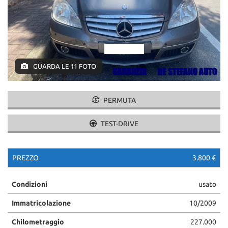
ASSISTENZA
CONTATTI
GUARDA LE 11 FOTO
NEWS
PERMUTA
AREA COMMERCIANTI
TEST-DRIVE
PREZZO
3.800 €
Condizioni
usato
Immatricolazione
10/2009
Chilometraggio
227.000