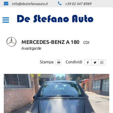
info@destefanoauto.it
+39 02 447 8989
HOME
LA NOSTRA STORIA
LISTA VEICOLI
MERCEDES-BENZ A 180
CDI
Avantgarde
NOLEGGIO
Stampa
Condividi
NOLEGGIO BREVE TERMINE
NOLEGGIO LUNGO TERMINE
PREVENTIVO PERSONALIZZATO
NLT
ACQUISTIAMO USATO