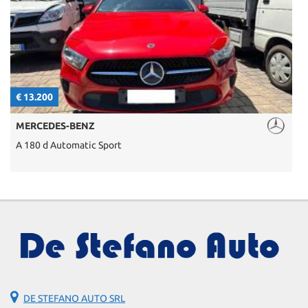
€ 13.200
€
MERCEDES-BENZ
A 180 d Automatic Sport
S
DE STEFANO AUTO SRL