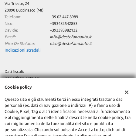
Via Trieste, 24
20090 Buccinasco (MI)
Telefono:
+39 02 447 8989
Nico:
+393482542853
Davide:
+393393982132
Email:
info@destefanoauto.it
Nico De Stefano:
nico@destefanoauto.it
Indicazioni stradali
Dati fiscali:
De Stefano Auto Srl
Via Trieste, 24, Buccinasco (MI)
Cookie policy
C.F/P.IVA:
12685830155
Registro delle imprese:
MI
Questo sito e gli strumenti terzi in esso integrati trattano dati
REA:
MI-1577629
personali (es. dati di navigazione o indirizzi IP) e fanno uso di
Cookie, Pixel, Tag o altri identificatori necessari al funzionamento
Capitale sociale: €
€10.000 i.v.
e al raggiungimento delle finalità descritte nella cookie policy, tra
cui miglioramento della funzionalità del sito e pubblicità
personalizzata. Cliccando sul pulsante Accetta tutto, dichiari di
accettare l'uso di queste tecnologie. In alternativa, puoi