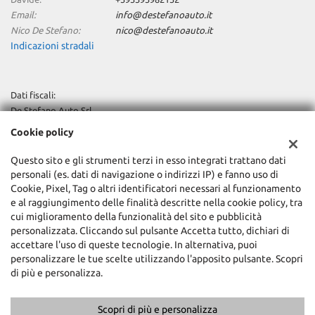
Email:
info@destefanoauto.it
Nico De Stefano:
nico@destefanoauto.it
Indicazioni stradali
Dati fiscali:
De Stefano Auto Srl
Via Trieste, 24, Buccinasco (MI)
Cookie policy
C.F/P.IVA:
12685830155
Registro delle imprese:
MI
Questo sito e gli strumenti terzi in esso integrati trattano dati
REA:
MI-1577629
personali (es. dati di navigazione o indirizzi IP) e fanno uso di
Cookie, Pixel, Tag o altri identificatori necessari al funzionamento
Capitale sociale: €
€10.000 i.v.
e al raggiungimento delle finalità descritte nella cookie policy, tra
cui miglioramento della funzionalità del sito e pubblicità
personalizzata. Cliccando sul pulsante Accetta tutto, dichiari di
accettare l'uso di queste tecnologie. In alternativa, puoi
personalizzare le tue scelte utilizzando l'apposito pulsante. Scopri
di più e personalizza.
Scopri di più e personalizza
Copyright © 2026 GestionaleAuto.com S.r.l., Tutti i diritti riservati -