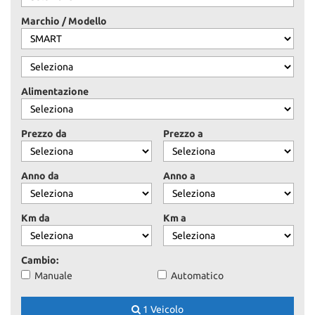
ASSISTENZA
Marchio / Modello
CONTATTI
Alimentazione
NEWS
Prezzo da
Prezzo a
AREA COMMERCIANTI
Anno da
Anno a
Km da
Km a
Cambio:
Manuale
Automatico
1 Veicolo