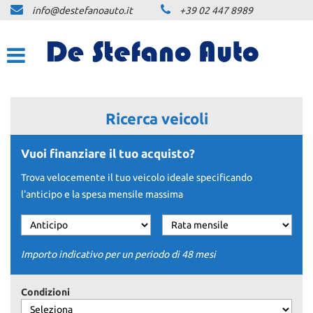
info@destefanoauto.it
+39 02 447 8989
HOME
LA NOSTRA STORIA
LISTA VEICOLI
Ricerca veicoli
NOLEGGIO
Vuoi finanziare il tuo acquisto?
Trova velocemente il tuo veicolo ideale specificando
NOLEGGIO BREVE TERMINE
l'anticipo e la spesa mensile massima
NOLEGGIO LUNGO TERMINE
PREVENTIVO PERSONALIZZATO
NLT
Importo indicativo per un periodo di 48 mesi
ACQUISTIAMO USATO
Condizioni