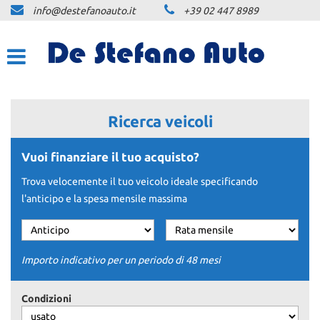
info@destefanoauto.it
+39 02 447 8989
HOME
LA NOSTRA STORIA
LISTA VEICOLI
Ricerca veicoli
NOLEGGIO
Vuoi finanziare il tuo acquisto?
Trova velocemente il tuo veicolo ideale specificando
NOLEGGIO BREVE TERMINE
l'anticipo e la spesa mensile massima
NOLEGGIO LUNGO TERMINE
PREVENTIVO PERSONALIZZATO
NLT
Importo indicativo per un periodo di 48 mesi
ACQUISTIAMO USATO
Condizioni