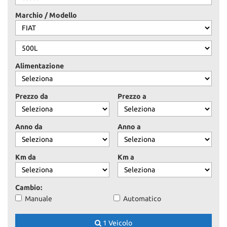
ASSISTENZA
Marchio / Modello
CONTATTI
Alimentazione
NEWS
Prezzo da
Prezzo a
AREA COMMERCIANTI
Anno da
Anno a
Km da
Km a
Cambio:
Manuale
Automatico
1 Veicolo