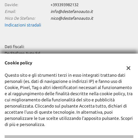
Davide:
+393393982132
Email:
info@destefanoauto.it
Nico De Stefano:
nico@destefanoauto.it
Indicazioni stradali
Dati fiscali:
De Stefano Auto Srl
Via Trieste, 24, Buccinasco (MI)
Cookie policy
C.F/P.IVA:
12685830155
Registro delle imprese:
MI
Questo sito e gli strumenti terzi in esso integrati trattano dati
REA:
MI-1577629
personali (es. dati di navigazione o indirizzi IP) e fanno uso di
Cookie, Pixel, Tag o altri identificatori necessari al funzionamento
Capitale sociale: €
€10.000 i.v.
e al raggiungimento delle finalità descritte nella cookie policy, tra
cui miglioramento della funzionalità del sito e pubblicità
personalizzata. Cliccando sul pulsante Accetta tutto, dichiari di
accettare l'uso di queste tecnologie. In alternativa, puoi
personalizzare le tue scelte utilizzando l'apposito pulsante. Scopri
di più e personalizza.