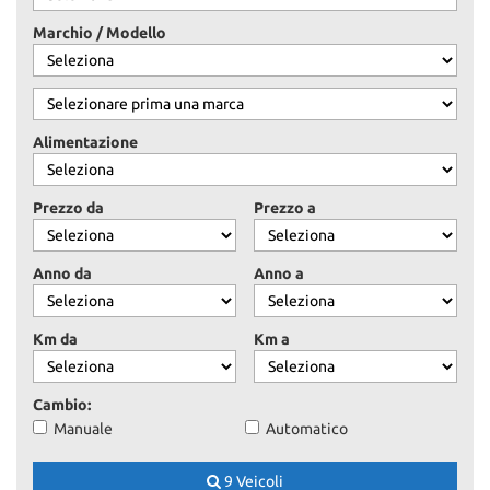
ASSISTENZA
Marchio / Modello
CONTATTI
Alimentazione
NEWS
Prezzo da
Prezzo a
AREA COMMERCIANTI
Anno da
Anno a
Km da
Km a
Cambio:
Manuale
Automatico
9 Veicoli