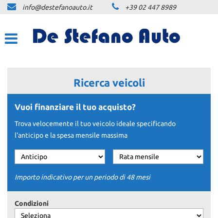
info@destefanoauto.it
+39 02 447 8989
HOME
LA NOSTRA STORIA
LISTA VEICOLI
Ricerca veicoli
NOLEGGIO
Vuoi finanziare il tuo acquisto?
Trova velocemente il tuo veicolo ideale specificando
NOLEGGIO BREVE TERMINE
l'anticipo e la spesa mensile massima
NOLEGGIO LUNGO TERMINE
PREVENTIVO PERSONALIZZATO
NLT
Importo indicativo per un periodo di 48 mesi
ACQUISTIAMO USATO
Condizioni